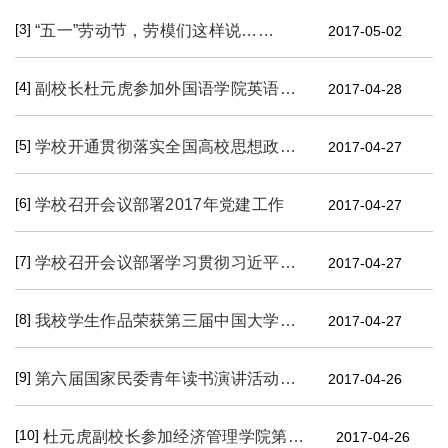
[3]
“五一”劳动节，劳模们这样说……
2017-05-02
[4]
副校长杜元虎参加外国语学院英语142班团支部“一学一做”主题团会
2017-04-28
[5]
学校开通贯彻落实全国高校思想政治工作会议精神专题网站
2017-04-27
[6]
学校召开会议部署2017年党建工作
2017-04-27
[7]
学校召开会议部署学习贯彻习近平总书记参加十二届全国人大五次会议辽宁代表团审议时的重要讲话精神
2017-04-27
[8]
我校学生作品荣获第三届中国大学生微电影创作大赛 “年度优秀原创剧本”大奖
2017-04-27
[9]
第六届国家民委青年读书演讲活动（选拔赛）在我校举行
2017-04-26
[10]
杜元虎副校长参加经济管理学院第三届读书报告会启动仪式
2017-04-26