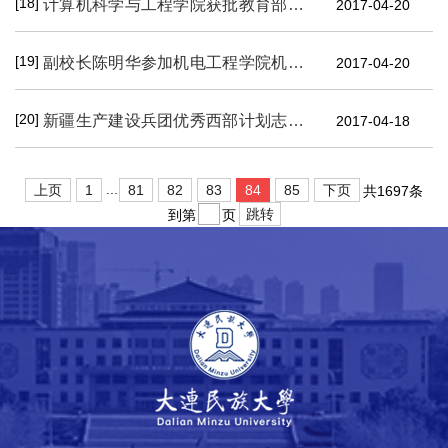
[18]
计算机科学与工程学院获批教育部产学合作协同育人项目
2017-04-20
[19]
副校长陈明华参加机电工程学院机械151班团支部“一学一做”主题团会
2017-04-20
[20]
新疆生产建设兵团优秀西部计划志愿者巡回宣讲团走进我校
2017-04-18
...
上页
1
81
82
83
84
85
下页
共1697条
跳转
到第
页