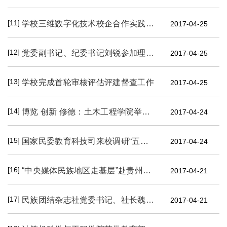
[11]
学校三维数字化技术校企合作实践班有序推进
2017-04-25
[12]
党委副书记、纪委书记刘锐参加理学院、预科教育学院信息161班团支部“一学一做”主题团会
2017-04-25
[13]
学校完成首轮审核评估评建督查工作
2017-04-25
[14]
博览 创新 修德：土木工程学院举行世界读书日主题活动暨科技文化节开幕式
2017-04-24
[15]
国家民委教育科技司来校调研“五个认同”教育工作
2017-04-24
[16]
“中央媒体民族地区走基层”赴贵州铜仁玉屏县报道我校油茶科技扶贫情况
2017-04-21
[17]
民族团结杂志社党委书记、社长魏国雄一行来我校调研
2017-04-21