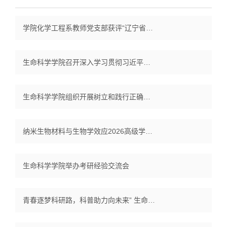
学院化学工程系教师党支部获评“辽宁省高校先进基层党组织”荣誉称号
生命科学学院召开深入学习贯彻习近平党建思想专题会议
生命科学学院组织开展树立和践行正确政绩观学习教育主题党日活动
纳米生物材料与生物学效应2026高级学术研讨会在大连举行
生命科学学院举办考研经验交流会
青春逐梦科研路，科普助力向未来” 生命科学学院第八届研究生学术论坛活动