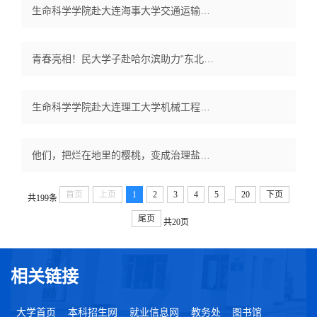
生命科学学院赴大连海事大学交通运输工程学院调研
青春亮相！民大学子赴哈尔滨助力“东北超”赛事
生命科学学院赴大连理工大学机械工程学院调研
他们，把烂在地里的樱桃，变成治理盐碱地的“宝贝”
首页
上页
1
2
3
4
5
20
下页
...
共199条
尾页
共20页
相关链接
大学首页
本科招生网
就业信息网
教务处
图书馆