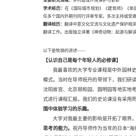
主要研究领域：
乡村建成环境保护与更新
学术经历：
在《国际城市规划》《建筑师》《新
任多个国内外期刊同行评审专家。多次主持或受
翻译经历：
翻译中意文化交流与文化遗产保护相
翻译工作
。出版独立译著
《神奇动物：起源与解
以下是牧骑的讲述
——
【认识自己是每个年轻人的必修课】
我最喜欢的大学专业课程是中外园林
模式。当时在导师祝丹的带领下，我们研
沈阳故宫、北京颐和园、圆明园等地实地
式进行课程汇报。我们的史论课没有采用
围中体验学习的乐趣。
大学对我最主要的影响是开拓了眼界
思考的能力。
祝丹导师作为当年的日本
“