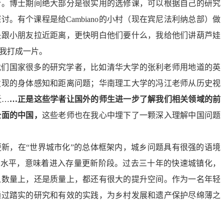
合。博士期间绝大部分是很实用的选修课，可以根据自己的研究
探讨。有个课程是给
Cambiano的小村（现在宾尼法利纳总部）做
快跟小朋友拉近距离，更快明白他们要什么，我给他们讲葫芦娃
我打成一片。
我们国家很多的研究学者，比如
清华大学的张利老师用地道的英
发现的身体感知和距离问题；华南理工大学的冯江老师从历史视
迁
…
…
正是这些学者让国外
的
师生进一步
了解
我们相关领域的前
全面的中国，
这些老师也在我心中埋下了一颗深入理解中国问题
更新，在
“世界城市化”的总体框架内，城乡问题具有很强的语境
化水平，意味着进入存量更新阶段。过去三十年的快速城镇化，
从数量上，还是质量上，都还有很大的提升空间。作为一名年轻
通过踏实的研究和有效的实践，为乡村发展和遗产保护尽绵薄之