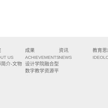
院
成果
资讯
教育思
UT US
ACHIEVEMENTS
NEWS
IDEOL
师简介-文物
设计学院融合型
数字教学资源平
台
：大连经济技术开发区辽河西路18号 大连民族大学 邮编：116600
yright. 大连民族大学.设计学院
辽ICP备08006090号