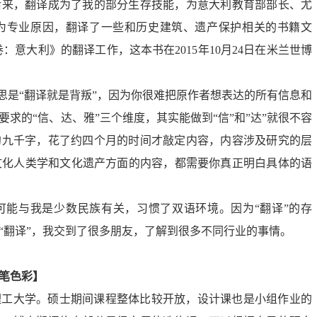
后来，翻译成为了我的部分生存技能，为意大利教育部部长、尤
为专业原因，翻译了一些和历史建筑、遗产保护相关的书籍文
卷
：
意大利》
的
翻译工作，这本书在
2015年10月24日
在
米兰世博
思是
“
翻译就是背叛
”，因为你很难把原作者想表达的所有信息和
要求的“信、达、雅”三个维度，其实能做到
“
信
”
和
”
达
”
就很不容
约九千字，花了约四个月的时间才敲定内容，内容涉及研究的层
文化人类学和文化遗产方面的内容，都需要你真正明白具体的语
可能与我是少数民族有关，习惯了双语环境。因为
“翻译”的存
“翻译”，我交到了很多朋友，了解到很多不同行业的事情。
笔色彩
】
理工大学。硕士期间课程整体比较开放，设计课也是小组作业的