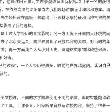
生，他是沈阳五里河生态景观改造国际招标项目第一名的获得
纸，在依然寒冷的沈阳早春为我们现场讲解设计理念和方案。请
保先生轻松就在黑板上勾勒出西亚园林水景特征和当地气候的关
接影响了我的选择。
面是上述大学经历的直接影响；另一方面离不开国内大环境的间
国举办了北京奥运会，向世界展现了开放包容的姿态，对当时的年
看看；再一方面我个人从小对历史、遗迹这类事物比较感兴趣，
和好奇。
己的过程”，一个人经历得越多，眼前的世界越宽阔。
认识自己
就的
。
全英文授课，不同的求学阶段使用不同的语言。那时智能翻译软
这个工具。上课录音，回家听录音默写讲授内容，坚持了很长一