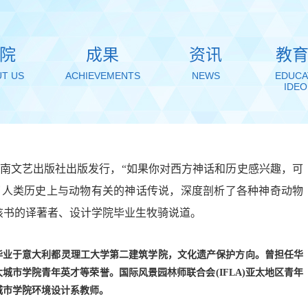
院
成果
资讯
教
T US
ACHIEVEMENTS
NEWS
EDUCA
IDE
南文艺出版社出版发行，
“如果你对西方神话和历史感兴趣，可
介-文
设计学院融合
了人类历史上与动物有关的神话传说，深度剖析了各种神奇动物
物
型数字教学资
该书的译著者、设计学院毕业生牧骑说道。
源平台
HING
URES
TECHING
毕业于
意大利都灵理工大学第二建筑学院
，文化遗产保护方向。曾担任华
FEAURES
大城市学院青年英才等荣誉。国际风景园林师联合会
(IFLA)亚太地区青年
城市学院环境设计系教师。