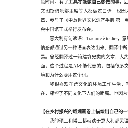
段时间。
有了工具才能做自己想做的事。
文图斯俱乐部主席等人都做过口译，也因
章，参与了
《中意世界文化遗产手册
第一
会中国馆正式举行发布会
。
意大利有句谚语
：
Tradurre
è
t
radire
，意
情感都通过另一种语言表达出来。翻译中所
易。曾经翻译过一篇建筑史类的文章
，
大
面，这个过程是
AI不能代替的
，
包括很多
境和为什么要用这个词。
我很喜欢在跨文化的环境工作生活，
在，缩短了不同文化下人们的距离。也因为
【
在乡村振兴的斑斓画卷上描绘出自己的一
我的硕士和博士都就读于意大利都灵