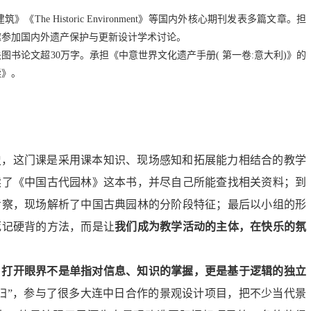
建筑》《
The
Historic
Environment》等国内外核心期刊发表多篇文章。担
邀参加国内外遗产保护与更新设计学术讨论。
关图书论文超
3
0
万字。
承担
《中意世界文化遗产手册
( 第一卷:意大利
)
》的
读》
。
史，这门课是采用课本知识、现场感知和拓展能力相结合的教学
读了《中国古代园林》这本书，并尽自己所能查找相关资料；到
考察，现场解析了中国古典园林的分阶段特征；最后以小组的形
死记硬背的方法，而是让
我们成为教学活动的主体，在快乐的氛
，
打开眼界不是单指对信息、知识的掌握，更是基于逻辑的独立
海归”，参与了很多大连中日合作的景观设计项目，把不少当代景