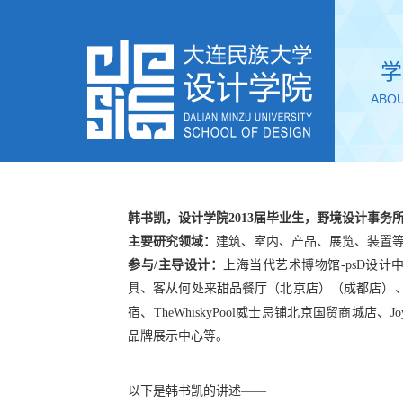
学
ABOU
韩书凯，设计学院
2013届毕业生，野境设计事务
导师简
主要研究领域：
建筑、室内、产品、展览、装置
参与
/主导设计：
上海当代艺术博物馆
-
ps
D
设计
具
、
客从何处来甜品餐厅
（
北京店
）（
成都店
）
TEC
FEA
宿、
TheWhiskyPool威士忌铺北京国贸商城店、
Jo
品牌展示中心
等。
以下是韩书凯的讲述
——