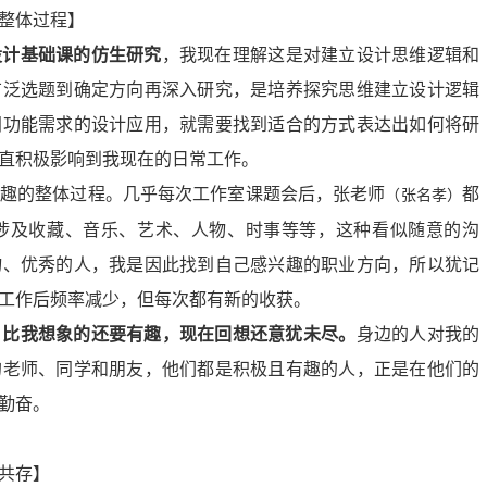
整体过程】
设计
基础课
的
仿生研究
，我现在理解这
是
对建立
设计思维
逻辑和
广泛选题到确定方向再深入研究，
是培养探究思维建立设计逻辑
间功能需求的
设计
应用
，
就需要找到适合的方式表达出如何将研
直积极
影响到我现在
的
日常工作。
趣的整体过程
。
几乎每次工作室课题会后，张老师
都
（张名孝）
涉及收藏、音乐、艺术、人物、时事等等，这种看似随意的沟
物、优秀的人，我
是
因此找到自己感兴趣的职业方向，所以犹记
工作后频率
减
少，但每次都有新的收获。
，
比我想象的还要有趣
，
现在回想还意犹未尽
。
身边的人对我的
的老师、同学和朋友，他们都是积极且有趣的人，正是在他们的
勤奋。
共存】