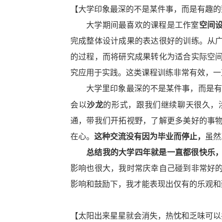
【大学印象最深的不是某件事，而是有趣的
大学期间最喜欢的课程是工作室
空间
完成整体设计成果的表达很好的训练。从
的过程，而将研究成果
转化为适合
实际
空
究应用于实践
。
这类课程
训练
非常有效，一
大学里
印象最深的不是某件事，而是有
会以
沙龙
的形式，跟我们继续聊天很久，
通，带我们开拓视野，了解更多美好的事
在心。
这种交流
没有
因为毕业而
停
止，
虽然
总结
我的大学四年
就是一直
都很快乐
影响也很大，
我时常庆幸自己碰到非常好
影响和鼓励下，我才能表现出仅有的乐观和
【太阳出来星星就会消失，热忱和乏味可以