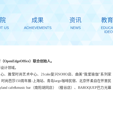
院
成果
资讯
教
T US
ACHIEVEMENTS
NEWS
EDUCA
IDE
所
（
O
pen
E
dge
O
ff
i
ce）联合
创始人。
介-文
设计学院融合
等
设计
领域。
物
型数字教学资
中心
、
雅莹时尚艺术中心
、
21
cake复兴
SOHO
店
、
曲美
“我爱瑜伽”系列家
、
时尚芭莎
150
周年展
-
上海站
、
青岛
largo咖啡民宿
、北京怀柔自在怀里民
源平台
HING
URES
yland
cafe
&
music
bar
（
南阳胡同店
）（檀谷店）、
BAROQUEP巴力光幕
TECHING
FEAURES