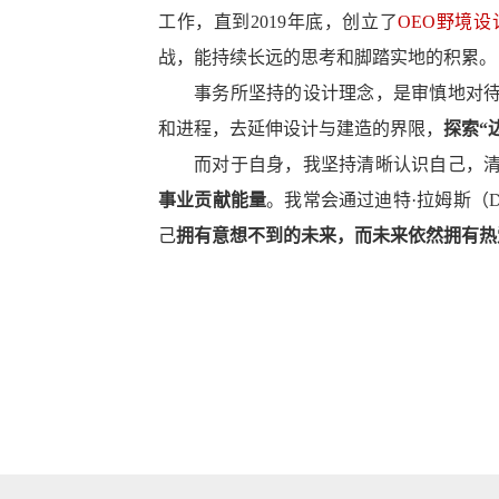
工作，直到
2019年底，创立了
OEO野境设
战，能持续长远的思考和脚踏实地的积累。
事务所坚持的设计理念
，是审慎地对
和进程，
去
延伸设计与建造的界限，
探索
“
而对于自身，我坚持清晰认识
自己，
事业贡献能量
。我常
会通过
迪特
·拉姆斯（D
己
拥有意想不到的未来，而未来依然拥有热