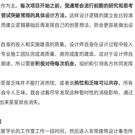
工作为主。
每次项目开始之前，
我
通常会进行前期的研究和思考
，尝试突破常
规的具体设计方法，
这样设计逻辑的建立会比较清
。
而建立逻辑基础后再发挥自己的创意想法，则会更容易做出设
是自身的投入和实施建造的质量。
设计师自身在设计过程中投入
合专业施工团队完成高
质量、高
完成度的建造，这对于设计师自
么顺遂，所以需要
积极对待每次机会，
组织和引领各方共同
发挥
感受是乏味并不能打消热忱，或者说
热忱和乏味可以共存
。所有
都会令人乏味，我会试着尽早发现这种暂时性的消极影响，通过
出来星星就会消失。
】
晓普学长的工作室工作一段时间，然后进入非常建筑设计事务所