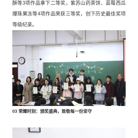
酥等3项作品拿下二等奖，紫苏山药茶饼、蓝莓西瓜
爆珠果冻等4项作品荣获三等奖，创下历史最佳奖项
等级纪录。
0
3 荣耀时刻：颁奖盛典，致敬每一份坚守