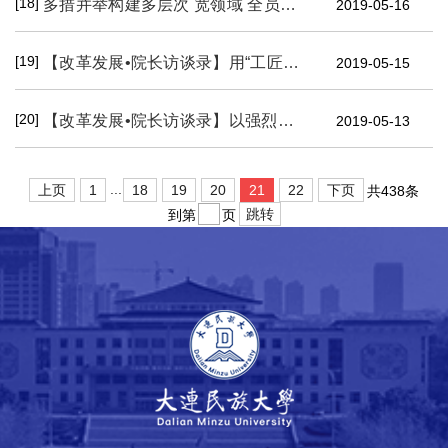
[18]
多措并举构建多层次 宽领域 全员参与就业工作大格局 ——环境与资源学院就业工作综述
2019-05-16
[19]
【改革发展•院长访谈录】用“工匠精神”培养专业人才——对话生命科学学院院长张树彪
2019-05-15
[20]
【改革发展•院长访谈录】以强烈创新意识和多元文化共存作为高水平商学院未来发展引擎——对话国际商学院院长张巨勇
2019-05-13
...
上页
1
18
19
20
21
22
下页
共438条
跳转
到第
页