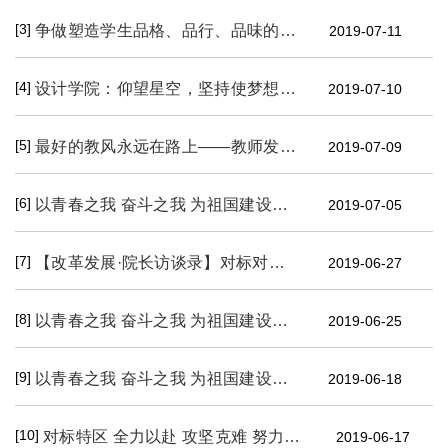
[3]
争做塑造学生品格、品行、品味的好老师——2019年青年教师教学竞赛一等奖获奖教师展之二
2019-07-11
[4]
设计学院：仰望星空，坚持使梦想更有意义
2019-07-10
[5]
最好的教风永远在路上——教师发展与教学评估中心工作综述
2019-07-09
[6]
以青春之我 奋斗之我 为祖国建设添砖加瓦——我校优秀毕业生风采展之三
2019-07-05
[7]
【改革发展·院长访谈录】对标对表 双轮驱动 大力培养适应民族地区经济社会发展需求及现代经管学科发展规律的复合型经管人才——对话经济管理学院院长刘大志
2019-06-27
[8]
以青春之我 奋斗之我 为祖国建设添砖加瓦——我校优秀毕业生风采展之二
2019-06-25
[9]
以青春之我 奋斗之我 为祖国建设添砖加瓦——我校优秀毕业生风采展之一
2019-06-18
[10]
对标特区 全力以赴 攻坚克难 努力交出一份满意答卷——对话物理与材料工程学院院长董斌
2019-06-17