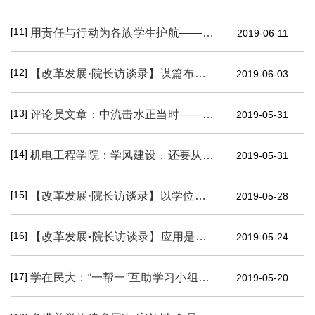
[11]
用责任与行动为各族学生护航——生命科学学院考研工作侧记
2019-06-11
[12]
【改革发展·院长访谈录】谋篇布局敢为先 攻坚克难勇向前——对话环境与资源学院院长吕国忠
2019-06-03
[13]
评论员文章：中流击水正当时—— 一论“学在民大”
2019-05-31
[14]
机电工程学院：学风建设，还要从“双创”说起
2019-05-31
[15]
【改革发展·院长访谈录】以学位点建设为契机 以学科建设为基础全面提升信息类学科的建设水平——对话信息与通信工程学院院长张俊星
2019-05-28
[16]
【改革发展•院长访谈录】应用是根 创新是魂：下大力气培养学生的工程应用能力及应用创新精神——对话土木工程学院院长王振
2019-05-24
[17]
学在民大：“一帮一”互助学习小组活动侧记
2019-05-20