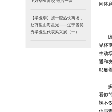
上好毕业离校“最后一课”
同体
【毕业季】携一腔热忱离场，
赴万里山海星光——辽宁省优
秀毕业生代表风采展（一）
界杯
生动
通和
彰显
看似
螺不
信与