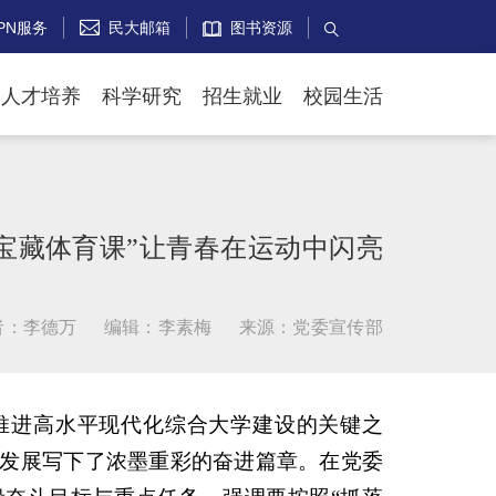
PN服务
民大邮箱
图书资源


人才培养
科学研究
招生就业
校园生活
“宝藏体育课”让青春在运动中闪亮
者：李德万
编辑：李素梅
来源：党委宣传部
面推进高水平现代化综合大学建设的关键之
发展写下了浓墨重彩的奋进篇章。在党委