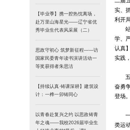
二届
实、
【毕业季】携一腔热忱离场，
利开
赴万里山海星光——辽宁省优
秀毕业生代表风采展（二）
学、
认真
思政守初心 筑梦新征程​​——访
实践
国家民委青年读书演讲活动一
等奖获得者朱思洁
奋勇
【持续认真·铸课深耕】建筑设
计：一榫一卯铸同心
登场
以青春赴复兴之约 以思政铸青
年之魂——我校2026届毕业生
类运