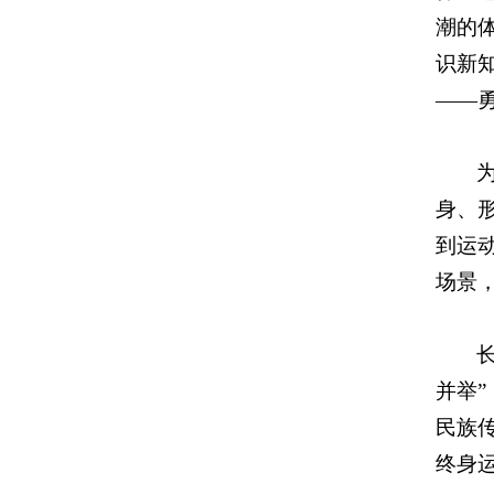
潮的
识新
——
身、
到运
场景，
并举
民族
终身