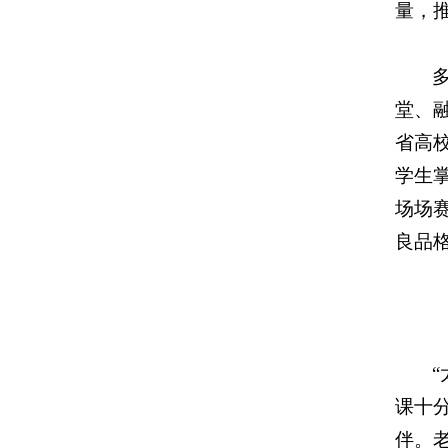
量，
堂、融
省高
学生
场场
良品
课十
伴。老