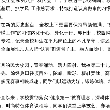
五次全会和第六届“双代会”上，学校进一步明确新阶
抓基层、抓学风”工作总要求，持续打造认真做事的习惯
局。
站在新的历史起点，全校上下更需要保持昂扬饱满、“
严谨工作”的习惯内化于心、外化于行。即日起，校园
】专栏，记录全校师生在平凡岗位上的不凡坚守，讲述
，全面展现民大人把“认真”刻进骨子里、融入血脉中、
五月的民大校园，青春涌动、活力四射。我校第二十九
争先。除经典田径项目外，陀螺、蹴球、板鞋竞速、高
。多元赛事相映成趣，同学们以运动为媒，锻炼体魄、
一直以来，学校贯彻落实“健康第一”教育理念，深耕
动、时尚特色体育课程等，同学们课堂上学技艺、赛场