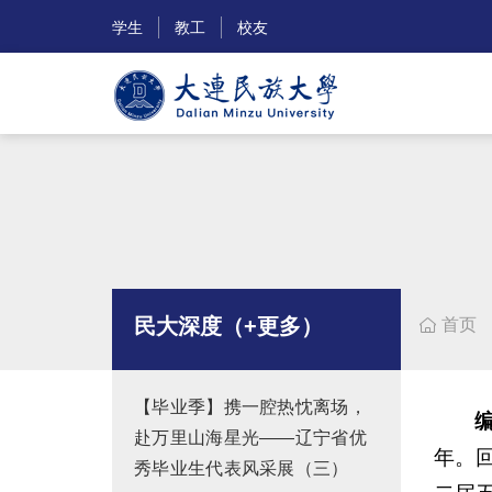
学生
教工
校友
民大深度（+更多）
首页

【毕业季】携一腔热忱离场，
赴万里山海星光——辽宁省优
年。
秀毕业生代表风采展（三）