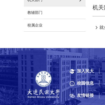

机关
教辅部门
校属企业
就

加入民大
校园信息
友情链接