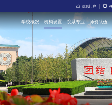
信息门户
V


学校概况
机构设置
院系专业
师资队伍