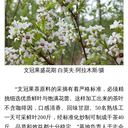
文冠果盛花期 白英夫·阿拉木斯/摄
“文冠果茶原料的采摘有着严格标准，必须精
挑细选优质鲜叶与饱满花蕾。这样加工出来的茶叶
不含咖啡因，口感清香、回味甘甜。50名熟练工
一天可采鲜叶200斤，经标准化炒制可制成干茶40
斤，品质和效益都十分稳定。”基地负责人于志会