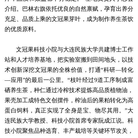
介绍。巴林右旗依托优良的自然禀赋，孕育出养分
充足、品质上乘的文冠果芽叶，成为制作养生茶饮
的优质原料。
文冠果科技小院与大连民族大学共建博士工作
站和人才培养基地，把实验室搬到田间地头，以技
术创新深挖文冠果的全株价值，打通“科研—转化
—应用”的最后一公里。“枝叶经过9道工序制成富
硒养生茶，种仁通过冷榨技术提炼高品质植物油，
果壳加工成特色文创摆件，榨油后的果粕转化为高
蛋白饲料，真正实现了全身是宝、物尽其用。”大
连民族大学教授、科技小院首席专家阮成江说。科
技小院聚焦品种选育、丰产栽培等关键环节攻关，