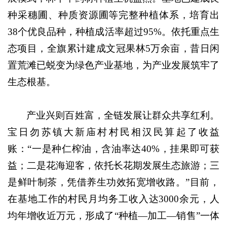
种采穗圃、种质资源圃等完整种植体系，培育出
38个优良品种，种植成活率超过95%。依托重点生
态项目，全旗累计建成文冠果林5万余亩，昔日闲
置荒滩已蜕变为绿色产业基地，为产业发展筑牢了
生态根基。
产业兴则百姓富，全链发展让群众共享红利。
宝日勿苏镇大新庙村村民相汉民算起了收益
账：“一是种仁榨油，含油率达40%，挂果即可获
益；二是花海迎客，依托长花期发展生态旅游；三
是鲜叶制茶，凭借养生功效拓宽增收路。”目前，
在基地工作的村民月均务工收入达3000余元，人
均年增收近万元，形成了“种植—加工—销售”一体