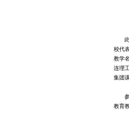
校代
教学
连理
集团
教育