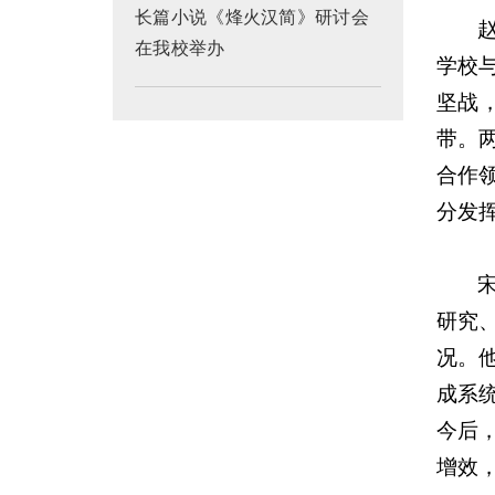
长篇小说《烽火汉简》研讨会
在我校举办
学校
坚战
带。
合作
分发
研究
况。
成系
今后
增效