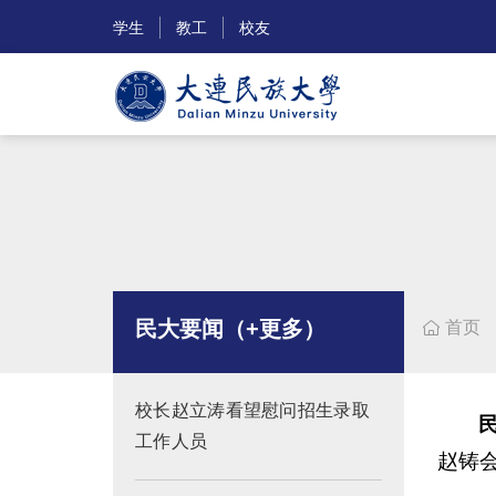
学生
教工
校友
民大要闻（+更多）
首页

校长赵立涛看望慰问招生录取
工作人员
赵铸