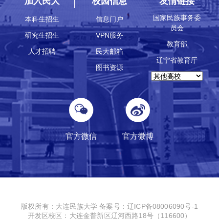
加入民大
校园信息
友情链接
国家民族事务委
本科生招生
信息门户
员会
研究生招生
VPN服务
教育部
人才招聘
民大邮箱
辽宁省教育厅
图书资源
官方微信
官方微博
版权所有：大连民族大学
备案号：辽ICP备08006090号-1
开发区校区：大连金普新区辽河西路18号（116600）