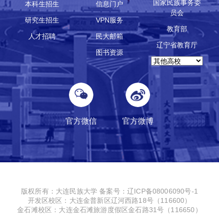
国家民族事务委
本科生招生
信息门户
员会
研究生招生
VPN服务
教育部
人才招聘
民大邮箱
辽宁省教育厅
图书资源
官方微信
官方微博
版权所有：大连民族大学
备案号：辽ICP备08006090号-1
开发区校区：大连金普新区辽河西路18号（116600）
金石滩校区：大连金石滩旅游度假区金石路31号（116650）