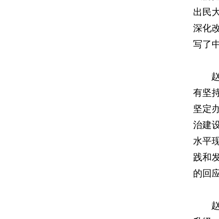
出民
深化
写了
有坚
坚定
治建
水平
践和
的回