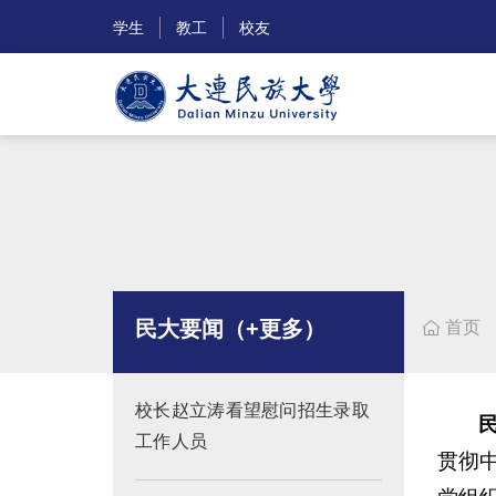
学生
教工
校友
民大要闻（+更多）
首页

校长赵立涛看望慰问招生录取
工作人员
贯彻