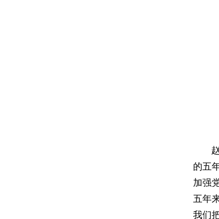
的五
加强
五年
我们