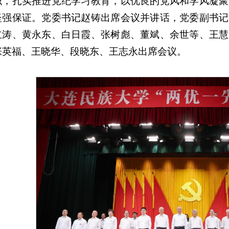
织，扎实推进党纪学习教育，以优良的党风和学风凝聚
坚强保证。党委书记赵铸出席会议并讲话，党委副书记
立涛、黄永东、白日霞、张树彪、董斌、余世等、王慧
张英福、王晓华、段晓东、王志永出席会议。