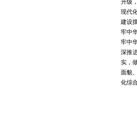
升级
现代
建设
牢中
牢中
深推
实，
面貌
化综