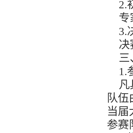
2
专
3
决
三
1
凡
队伍
当届
参赛