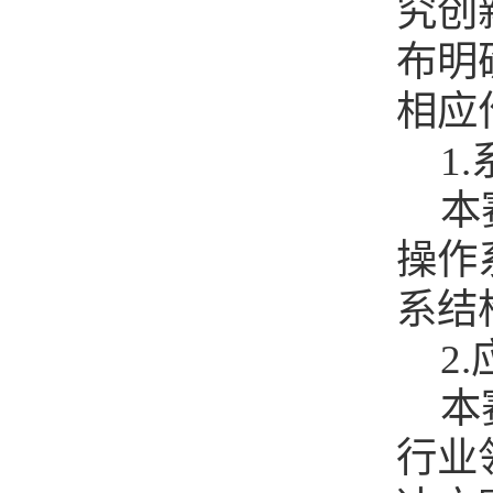
究创
布明
相应
1
本
操作
系结
2
本
行业