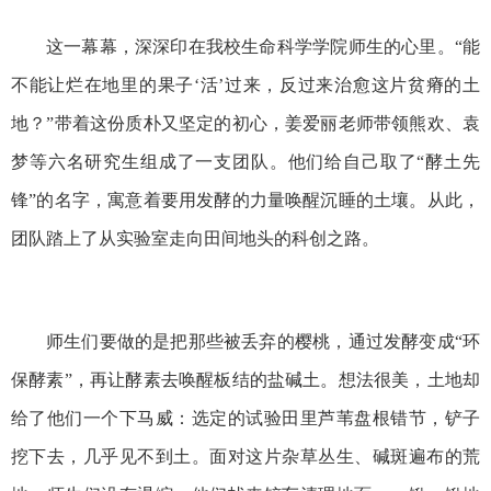
这一幕幕，深深印在我校生命科学学院师生的心里。“能
不能让烂在地里的果子‘活’过来，反过来治愈这片贫瘠的土
地？”带着这份质朴又坚定的初心，姜爱丽老师带领熊欢、袁
梦等六名研究生组成了一支团队。他们给自己取了“酵土先
锋”的名字，寓意着要用发酵的力量唤醒沉睡的土壤。从此，
团队踏上了从实验室走向田间地头的科创之路。
师生们要做的是把那些被丢弃的樱桃，通过发酵变成“环
保酵素”，再让酵素去唤醒板结的盐碱土。想法很美，土地却
给了他们一个下马威：选定的试验田里芦苇盘根错节，铲子
挖下去，几乎见不到土。面对这片杂草丛生、碱斑遍布的荒