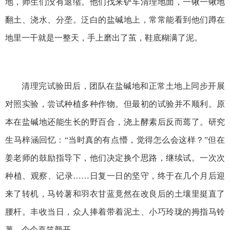
地，师生们没有退缩。他们找来铲车清理地面，一锹一锹地
翻土、浇水、分垄。泛白的盐碱地上，常常能看到他们蹲在
地里一干就是一整天，手上磨出了茧，鞋底糊满了泥。
清理完试验田后，团队在盐碱地和正常土地上同步开展
对照实验，尝试种植多种作物。但最初的试验并不顺利。原
本在盐碱地还能生长的野百合，浇上酵素后反而蔫了。研究
生马梓涵回忆：“当时真的有点懵，觉得怎么会这样？”但在
姜老师的鼓励指导下，他们决定换个思路，继续试。一次次
种植、观察、记录……日复一日的坚守，终于在几个月后迎
来了转机，马铃薯和羽衣甘蓝竟然在改良后的土壤里挺直了
腰杆。丰收当日，众人捧着带着泥土、小巧玲珑的拇指马铃
薯，个个喜笑颜开。