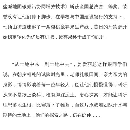
盐碱地固碳减污协同增效技术》斩获全国总决赛二等奖。荣
誉没有让他们停下脚步。在学校与中国建设银行的支持下，
七顶山街道建起了一条樱桃废弃果生产线，昔日的污染源开
始稳定转化为优质有机肥，废弃果终于成了“宝贝”。
“从土地中来，到土地中去”，姜爱丽总这样跟同学们
说。在朝夕相处的试验时光里，老师扎根田间、亲力亲为的
身影，悄悄影响着每一位年轻人，也让他们慢慢懂得，科研
从来不是纸上谈兵，唯有脚踩泥土、潜心探索，才能让科研
理想落地生根。比赛落下了帷幕，而这片承载着团队汗水与
期待的土地上，他们的探索之路，仍在延伸……