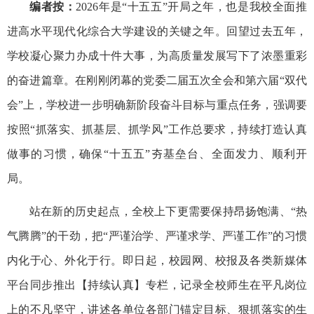
编者按：
2026年是“十五五”开局之年，也是我校全面推
进高水平现代化综合大学建设的关键之年。回望过去五年，
学校凝心聚力办成十件大事，为高质量发展写下了浓墨重彩
的奋进篇章。在刚刚闭幕的党委二届五次全会和第六届“双代
会”上，学校进一步明确新阶段奋斗目标与重点任务，强调要
按照“抓落实、抓基层、抓学风”工作总要求，持续打造认真
做事的习惯，确保“十五五”夯基垒台、全面发力、顺利开
局。
站在新的历史起点，全校上下更需要保持昂扬饱满、“热
气腾腾”的干劲，把“严谨治学、严谨求学、严谨工作”的习惯
内化于心、外化于行。即日起，校园网、校报及各类新媒体
平台同步推出【持续认真】专栏，记录全校师生在平凡岗位
上的不凡坚守，讲述各单位各部门锚定目标、狠抓落实的生