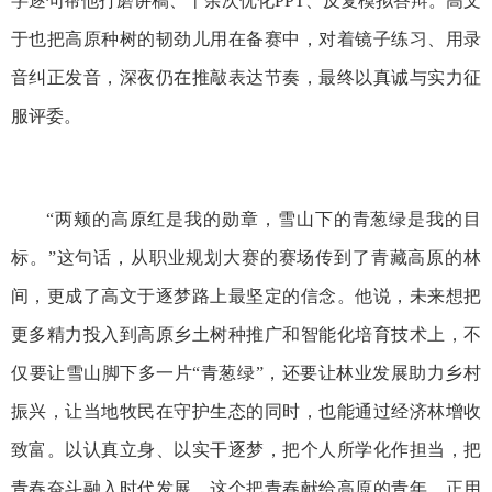
字逐句帮他打磨讲稿、十余次优化PPT、反复模拟答辩。高文
于也把高原种树的韧劲儿用在备赛中，对着镜子练习、用录
音纠正发音，深夜仍在推敲表达节奏，最终以真诚与实力征
服评委。
“两颊的高原红是我的勋章，雪山下的青葱绿是我的目
标。”这句话，从职业规划大赛的赛场传到了青藏高原的林
间，更成了高文于逐梦路上最坚定的信念。他说，未来想把
更多精力投入到高原乡土树种推广和智能化培育技术上，不
仅要让雪山脚下多一片“青葱绿”，还要让林业发展助力乡村
振兴，让当地牧民在守护生态的同时，也能通过经济林增收
致富。以认真立身、以实干逐梦，把个人所学化作担当，把
青春奋斗融入时代发展，这个把青春献给高原的青年，正用