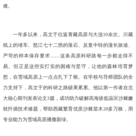
难。
一年多以来，高文于往返青藏高原与大连10余次。川藏
线上的堵车、怒江七十二拐的落石、反复中转的漫长旅途、
严苛的样本保存要求……这条高原科研路每一步都走得不
易。但正是这些实打实的困难与坚守，让他的森林培育梦
想，在雪域高原上一点点扎下了根。在学校与导师团队的全
力支持下，高文于的科研之路硕果累累。他以第一作者在北
大核心期刊发表论文3篇，成功助力破解高海拔低温区沙棘嫩
枝扦插技术难题，帮助西藏繁育优质沙棘苗木20多万株，用
专业能力为雪域高原播撒新绿。