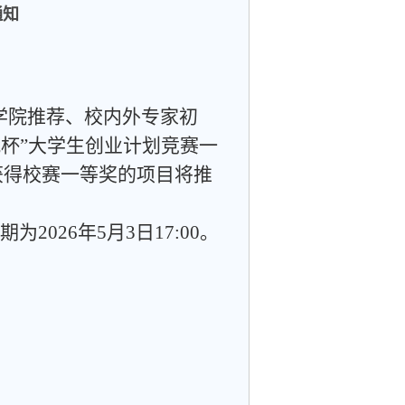
通知
学院
推荐、校内外专家初
战杯”大学生创业计划竞赛
一
获得校赛一等奖的项目将推
期为
2026
年
5
月
3
日
17:00
。