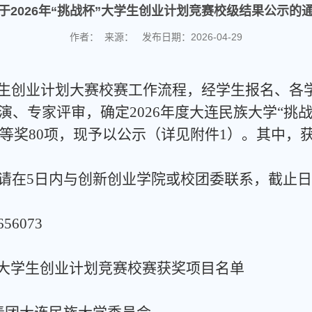
于2026年“挑战杯”大学生创业计划竞赛校级结果公示的
作者： 来源： 发布日期：2026-04-29
生
创业计划大赛校赛工作
流程
，
经学生报名、
各
演、专家评审，确定
2026
年度大连民族大学“挑
等奖
80
项
，现予以公示（详见附件
1
）。其中，
请在
5
日内与创新创业学院或校团委联系，截止日
656073
大学生创业计划竞赛
校赛获奖项
目
名单