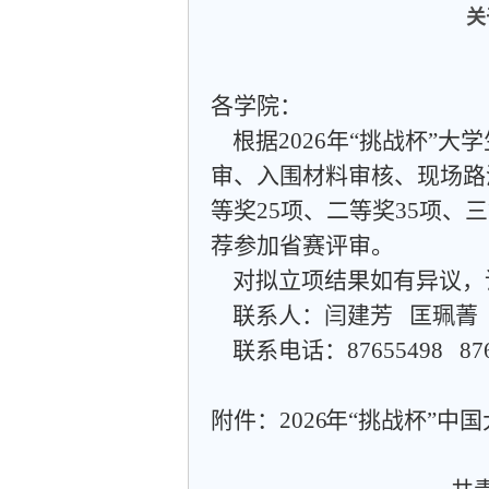
关
各
学院
：
根据
2026
年“挑战杯”
大学
审
、
入围材料审核、现场路
等奖
25
项
、二等奖
35
项
、
三
荐参加省赛评审。
对拟立项结果如有异议，
联系人：闫建芳
匡珮菁
联系电话：
87655498
87
附件：
202
6
年
“
挑战
杯
”
中国